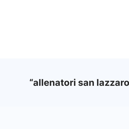
Vai
al
contenuto
“allenatori san lazzar