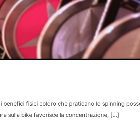
enefici fisici coloro che praticano lo spinning poss
e sulla bike favorisce la concentrazione, […]