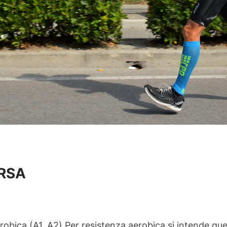
RSA
bica (A1, A2) Per resistenza aerobica si intende qu