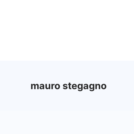
Vai
al
contenuto
mauro stegagno