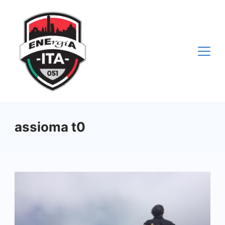
Vai
al
contenuto
assioma t0