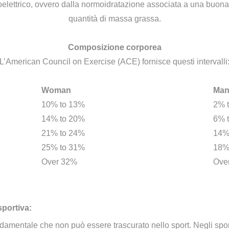
droelettrico, ovvero dalla normoidratazione associata a una buo
quantità di massa grassa.
Composizione corporea
L’American Council on Exercise (ACE) fornisce questi intervalli
Woman
Ma
10% to 13%
2% 
14% to 20%
6% 
21% to 24%
14%
25% to 31%
18%
Over 32%
Ove
portiva:
amentale che non può essere trascurato nello sport. Negli spo