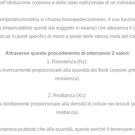
ell’idratazione corporea e dello stato nutrizionale di un individu
oimpedenziometria si chiama bioimpedenziometro. Il suo funziona
 (impercettibile quindi dal soggetto in esame) che attraversa il co
licati in punti specifici di mano e piede delle stessa metà del co
Attraverso questo procedimento di otterranno 2 valori:
1. Resistenza (Rz):
a inversamente proporzionale alla quantità dei fluidi corporei p
resistenza).
2. Reattanza (Xc):
direttamente proporzionale alla densità di cellule nei tessuti (a p
reattanza).
orporea piuttosto che alla quantità, questo perché il benessere e