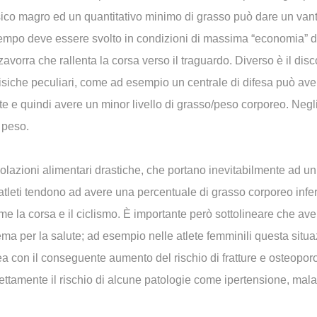
isico magro ed un quantitativo minimo di grasso può dare un van
l tempo deve essere svolto in condizioni di massima “economia” d
zavorra che rallenta la corsa verso il traguardo. Diverso è il dis
 fisiche peculiari, come ad esempio un centrale di difesa può a
e e quindi avere un minor livello di grasso/peso corporeo. Negli
 peso.
olazioni alimentari drastiche, che portano inevitabilmente ad 
 atleti tendono ad avere una percentuale di grasso corporeo infer
ome la corsa e il ciclismo. È importante però sottolineare che a
per la salute; ad esempio nelle atlete femminili questa situazi
on il conseguente aumento del rischio di fratture e osteoporosi. 
ettamente il rischio di alcune patologie come ipertensione, malatt