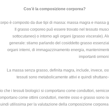
Cos’è la composizione corporea?
o corpo è composto da due tipi di massa: massa magra e massa g
Il grasso corporeo può essere trovato nel tessuto musco
sottocutaneo) o intorno agli organi (grasso viscerale). A
generale: stiamo parlando del cosiddetto grasso essenziale
organi interni, di immagazzinamento energia, mantenimento
importanti ormoni
La massa senza grasso, definita magra, include, invece, oss
tessuti sono metabolicamente attivi e quindi sfruttano 
 che i tessuti biologici si comportano come conduttori, semicondut
 comportano come ottimi conduttori, mentre osso e grasso sono iso
 è quindi utilissima per la valutazione della composizione corpor