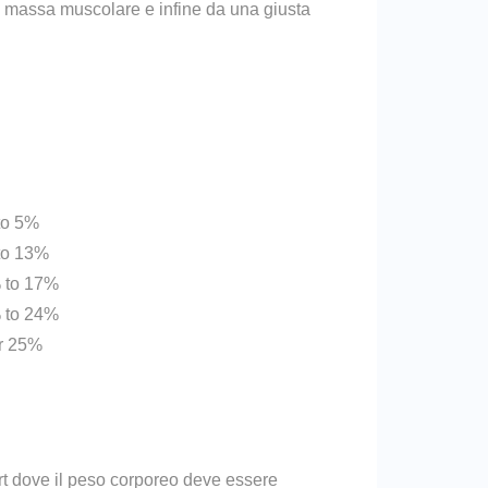
na massa muscolare e infine da una giusta
:
n
to 5%
to 13%
 to 17%
 to 24%
r 25%
rt dove il peso corporeo deve essere