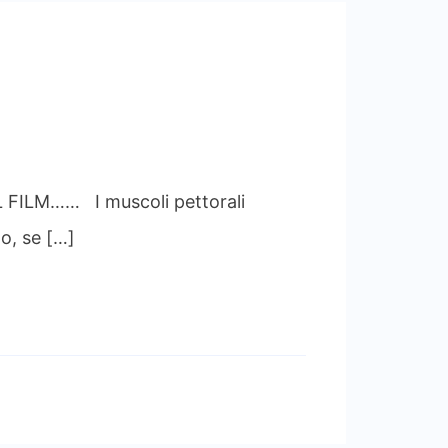
 FILM…… I muscoli pettorali
o, se […]