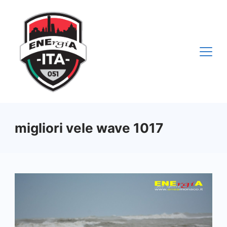
Vai
al
contenuto
migliori vele wave 1017