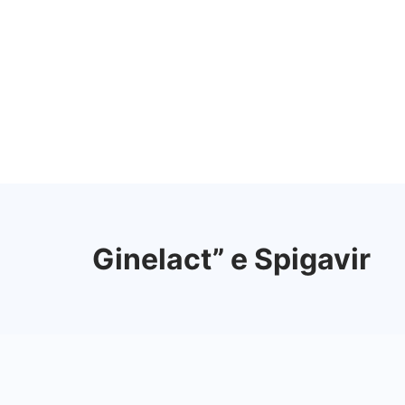
Vai
al
contenuto
Ginelact” e Spigavir