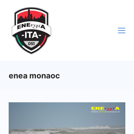
Vai
al
contenuto
enea monaoc