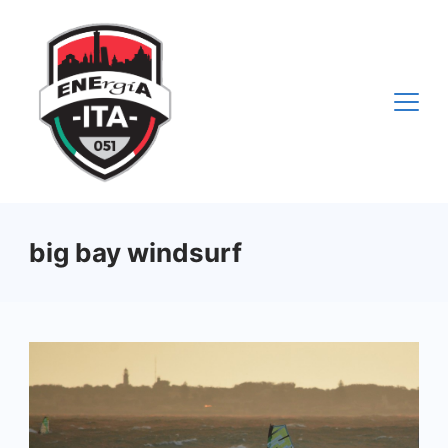
Vai
al
contenuto
big bay windsurf