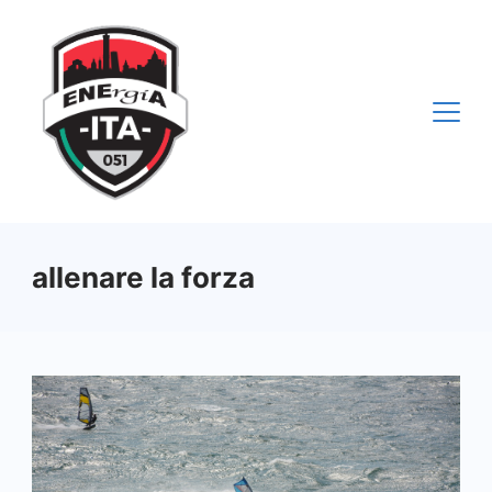
Vai
al
contenuto
allenare la forza