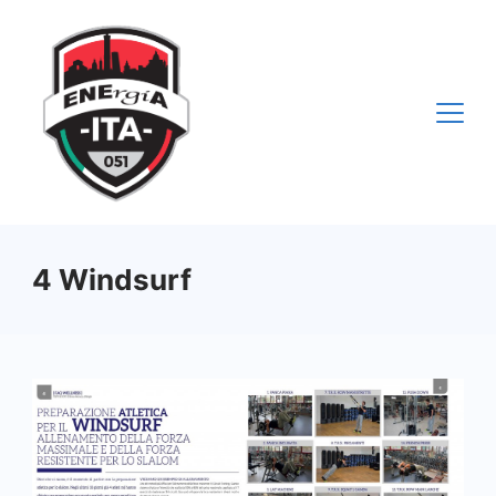
Vai
al
contenuto
4 Windsurf